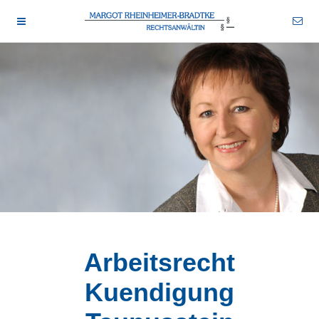
rhbr-tstn 2026-08-06
wid-13
drtm-bns 2026-08-06
Arbeitsrecht
Kuendigung